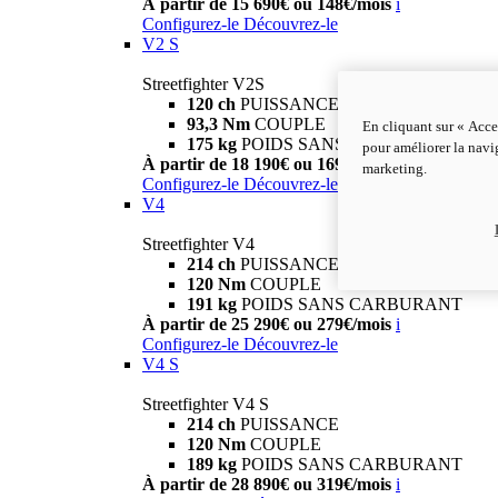
À partir de 15 690€ ou 148€/mois
i
Configurez-le
Découvrez-le
V2 S
Streetfighter V2S
120 ch
PUISSANCE
93,3 Nm
COUPLE
En cliquant sur « Acce
175 kg
POIDS SANS CARBURANT
pour améliorer la navig
À partir de 18 190€ ou 169€/mois
i
marketing.
Configurez-le
Découvrez-le
V4
Streetfighter V4
214 ch
PUISSANCE
120 Nm
COUPLE
191 kg
POIDS SANS CARBURANT
À partir de 25 290€ ou 279€/mois
i
Configurez-le
Découvrez-le
V4 S
Streetfighter V4 S
214 ch
PUISSANCE
120 Nm
COUPLE
189 kg
POIDS SANS CARBURANT
À partir de 28 890€ ou 319€/mois
i