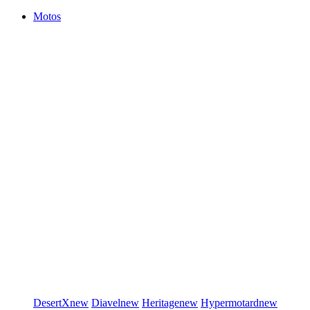
Motos
DesertX
new
Diavel
new
Heritage
new
Hypermotard
new