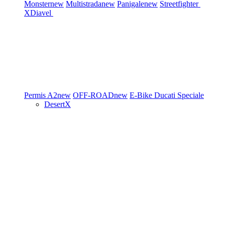
Monster
new
Multistrada
new
Panigale
new
Streetfighter
XDiavel
Permis A2
new
OFF-ROAD
new
E-Bike
Ducati Speciale
DesertX