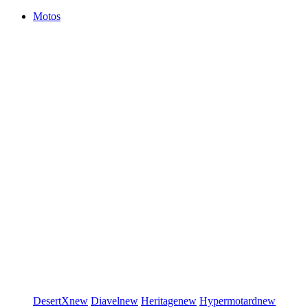
Motos
DesertX
new
Diavel
new
Heritage
new
Hypermotard
new