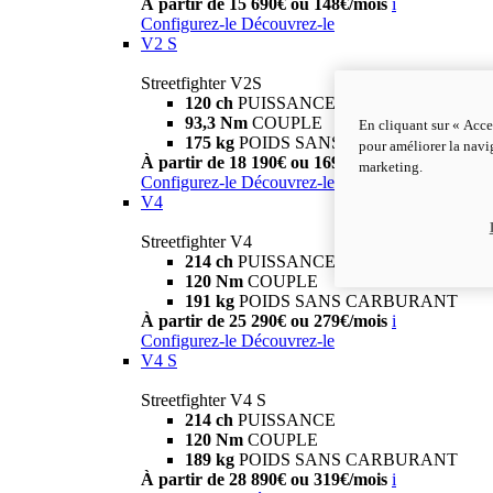
À partir de 15 690€ ou 148€/mois
i
Configurez-le
Découvrez-le
V2 S
Streetfighter V2S
120 ch
PUISSANCE
93,3 Nm
COUPLE
En cliquant sur « Acce
175 kg
POIDS SANS CARBURANT
pour améliorer la navig
À partir de 18 190€ ou 169€/mois
i
marketing.
Configurez-le
Découvrez-le
V4
Streetfighter V4
214 ch
PUISSANCE
120 Nm
COUPLE
191 kg
POIDS SANS CARBURANT
À partir de 25 290€ ou 279€/mois
i
Configurez-le
Découvrez-le
V4 S
Streetfighter V4 S
214 ch
PUISSANCE
120 Nm
COUPLE
189 kg
POIDS SANS CARBURANT
À partir de 28 890€ ou 319€/mois
i