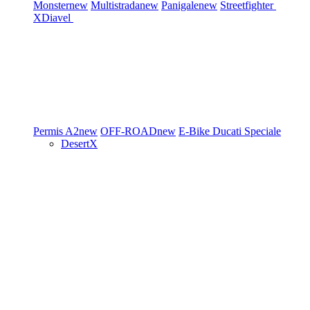
Monster
new
Multistrada
new
Panigale
new
Streetfighter
XDiavel
Permis A2
new
OFF-ROAD
new
E-Bike
Ducati Speciale
DesertX