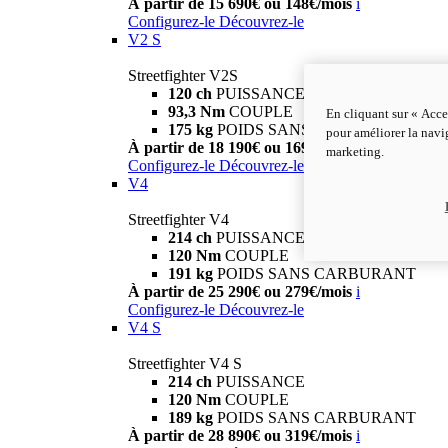
À partir de 15 690€ ou 148€/mois
i
Configurez-le
Découvrez-le
V2 S
Streetfighter V2S
120 ch
PUISSANCE
93,3 Nm
COUPLE
En cliquant sur « Acce
175 kg
POIDS SANS CARBURANT
pour améliorer la navig
À partir de 18 190€ ou 169€/mois
i
marketing.
Configurez-le
Découvrez-le
V4
Streetfighter V4
214 ch
PUISSANCE
120 Nm
COUPLE
191 kg
POIDS SANS CARBURANT
À partir de 25 290€ ou 279€/mois
i
Configurez-le
Découvrez-le
V4 S
Streetfighter V4 S
214 ch
PUISSANCE
120 Nm
COUPLE
189 kg
POIDS SANS CARBURANT
À partir de 28 890€ ou 319€/mois
i