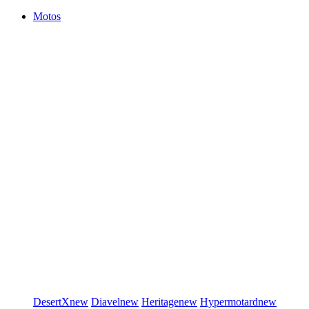
Motos
DesertX
new
Diavel
new
Heritage
new
Hypermotard
new