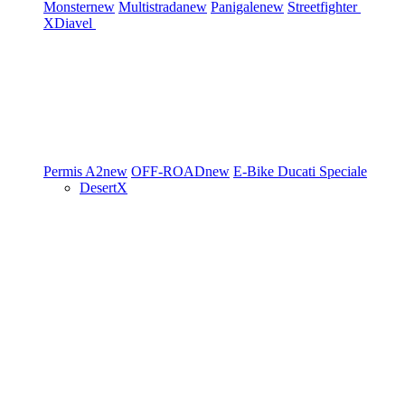
Monster
new
Multistrada
new
Panigale
new
Streetfighter
XDiavel
Permis A2
new
OFF-ROAD
new
E-Bike
Ducati Speciale
DesertX