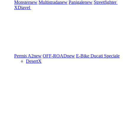
Monster
new
Multistrada
new
Panigale
new
Streetfighter
XDiavel
Permis A2
new
OFF-ROAD
new
E-Bike
Ducati Speciale
DesertX