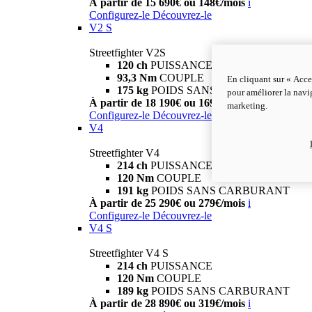
À partir de 15 690€ ou 148€/mois
i
Configurez-le
Découvrez-le
V2 S
Streetfighter V2S
120 ch
PUISSANCE
93,3 Nm
COUPLE
En cliquant sur « Acce
175 kg
POIDS SANS CARBURANT
pour améliorer la navig
À partir de 18 190€ ou 169€/mois
i
marketing.
Configurez-le
Découvrez-le
V4
Streetfighter V4
214 ch
PUISSANCE
120 Nm
COUPLE
191 kg
POIDS SANS CARBURANT
À partir de 25 290€ ou 279€/mois
i
Configurez-le
Découvrez-le
V4 S
Streetfighter V4 S
214 ch
PUISSANCE
120 Nm
COUPLE
189 kg
POIDS SANS CARBURANT
À partir de 28 890€ ou 319€/mois
i