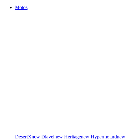
Motos
DesertX
new
Diavel
new
Heritage
new
Hypermotard
new