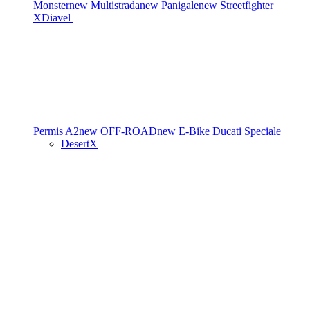
Monster
new
Multistrada
new
Panigale
new
Streetfighter
XDiavel
Permis A2
new
OFF-ROAD
new
E-Bike
Ducati Speciale
DesertX