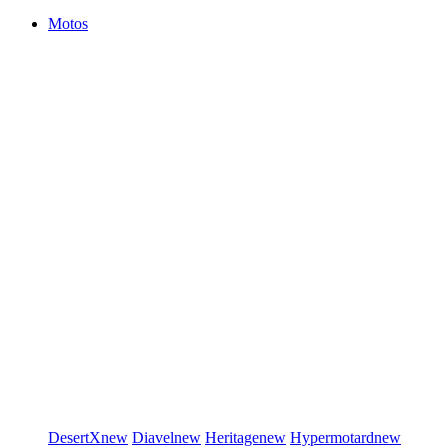
Motos
DesertX
new
Diavel
new
Heritage
new
Hypermotard
new