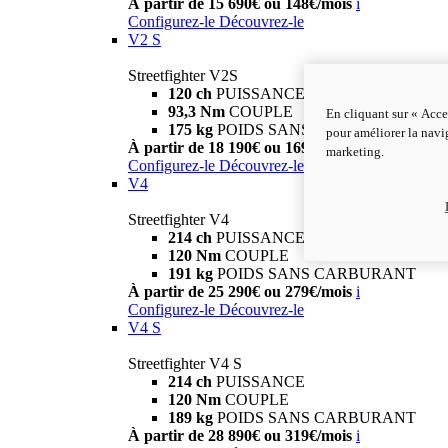
À partir de 15 690€ ou 148€/mois
i
Configurez-le
Découvrez-le
V2 S
Streetfighter V2S
120 ch
PUISSANCE
93,3 Nm
COUPLE
En cliquant sur « Acce
175 kg
POIDS SANS CARBURANT
pour améliorer la navig
À partir de 18 190€ ou 169€/mois
i
marketing.
Configurez-le
Découvrez-le
V4
Streetfighter V4
214 ch
PUISSANCE
120 Nm
COUPLE
191 kg
POIDS SANS CARBURANT
À partir de 25 290€ ou 279€/mois
i
Configurez-le
Découvrez-le
V4 S
Streetfighter V4 S
214 ch
PUISSANCE
120 Nm
COUPLE
189 kg
POIDS SANS CARBURANT
À partir de 28 890€ ou 319€/mois
i