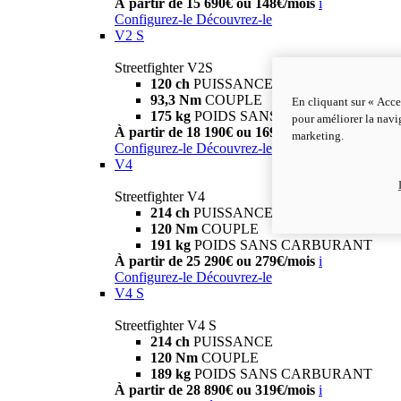
À partir de 15 690€ ou 148€/mois
i
Configurez-le
Découvrez-le
V2 S
Streetfighter V2S
120 ch
PUISSANCE
93,3 Nm
COUPLE
En cliquant sur « Acce
175 kg
POIDS SANS CARBURANT
pour améliorer la navig
À partir de 18 190€ ou 169€/mois
i
marketing.
Configurez-le
Découvrez-le
V4
Streetfighter V4
214 ch
PUISSANCE
120 Nm
COUPLE
191 kg
POIDS SANS CARBURANT
À partir de 25 290€ ou 279€/mois
i
Configurez-le
Découvrez-le
V4 S
Streetfighter V4 S
214 ch
PUISSANCE
120 Nm
COUPLE
189 kg
POIDS SANS CARBURANT
À partir de 28 890€ ou 319€/mois
i