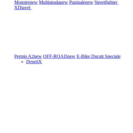
Monster
new
Multistrada
new
Panigale
new
Streetfighter
XDiavel
Permis A2
new
OFF-ROAD
new
E-Bike
Ducati Speciale
DesertX