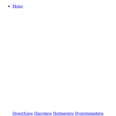
Motos
DesertX
new
Diavel
new
Heritage
new
Hypermotard
new