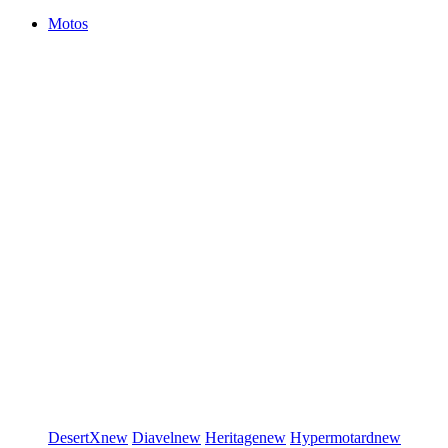
Motos
DesertX
new
Diavel
new
Heritage
new
Hypermotard
new