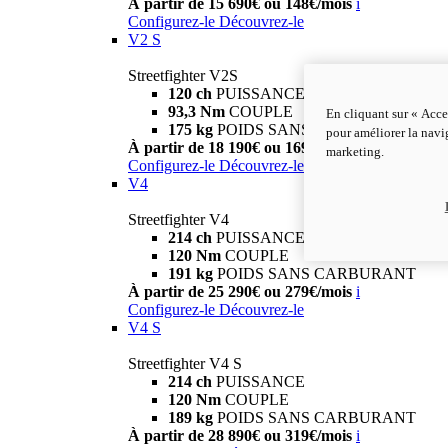
À partir de 15 690€ ou 148€/mois
i
Configurez-le
Découvrez-le
V2 S
Streetfighter V2S
120 ch
PUISSANCE
93,3 Nm
COUPLE
En cliquant sur « Acce
175 kg
POIDS SANS CARBURANT
pour améliorer la navig
À partir de 18 190€ ou 169€/mois
i
marketing.
Configurez-le
Découvrez-le
V4
Streetfighter V4
214 ch
PUISSANCE
120 Nm
COUPLE
191 kg
POIDS SANS CARBURANT
À partir de 25 290€ ou 279€/mois
i
Configurez-le
Découvrez-le
V4 S
Streetfighter V4 S
214 ch
PUISSANCE
120 Nm
COUPLE
189 kg
POIDS SANS CARBURANT
À partir de 28 890€ ou 319€/mois
i