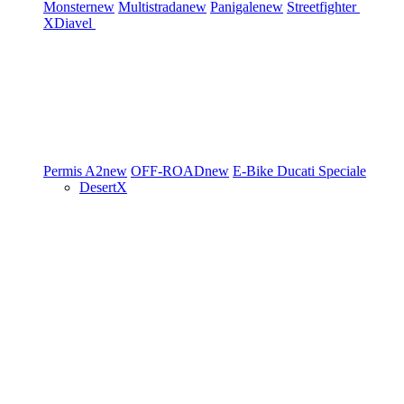
Monster
new
Multistrada
new
Panigale
new
Streetfighter
XDiavel
Permis A2
new
OFF-ROAD
new
E-Bike
Ducati Speciale
DesertX