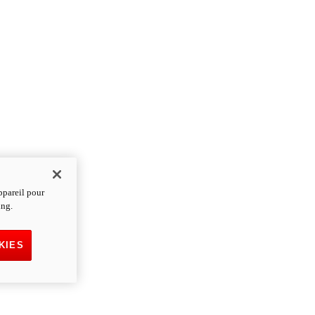
ppareil pour
ing.
KIES