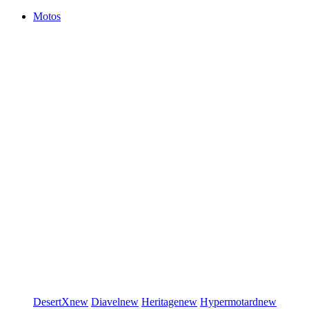
Motos
DesertX
new
Diavel
new
Heritage
new
Hypermotard
new