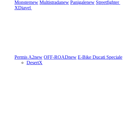
Monster
new
Multistrada
new
Panigale
new
Streetfighter
XDiavel
Permis A2
new
OFF-ROAD
new
E-Bike
Ducati Speciale
DesertX