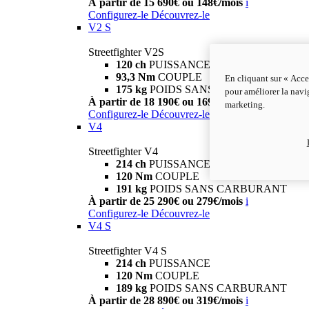
À partir de 15 690€ ou 148€/mois
i
Configurez-le
Découvrez-le
V2 S
Streetfighter V2S
120 ch
PUISSANCE
93,3 Nm
COUPLE
En cliquant sur « Acce
175 kg
POIDS SANS CARBURANT
pour améliorer la navig
À partir de 18 190€ ou 169€/mois
i
marketing.
Configurez-le
Découvrez-le
V4
Streetfighter V4
214 ch
PUISSANCE
120 Nm
COUPLE
191 kg
POIDS SANS CARBURANT
À partir de 25 290€ ou 279€/mois
i
Configurez-le
Découvrez-le
V4 S
Streetfighter V4 S
214 ch
PUISSANCE
120 Nm
COUPLE
189 kg
POIDS SANS CARBURANT
À partir de 28 890€ ou 319€/mois
i