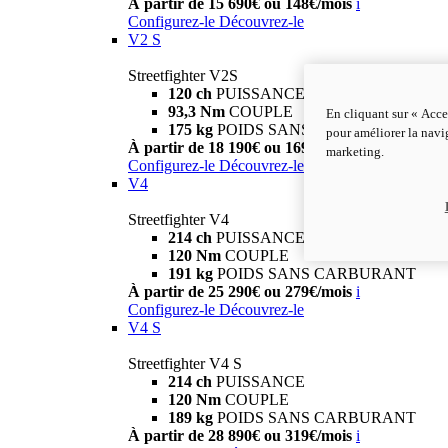
À partir de 15 690€ ou 148€/mois
i
Configurez-le
Découvrez-le
V2 S
Streetfighter V2S
120 ch
PUISSANCE
93,3 Nm
COUPLE
En cliquant sur « Acce
175 kg
POIDS SANS CARBURANT
pour améliorer la navig
À partir de 18 190€ ou 169€/mois
i
marketing.
Configurez-le
Découvrez-le
V4
Streetfighter V4
214 ch
PUISSANCE
120 Nm
COUPLE
191 kg
POIDS SANS CARBURANT
À partir de 25 290€ ou 279€/mois
i
Configurez-le
Découvrez-le
V4 S
Streetfighter V4 S
214 ch
PUISSANCE
120 Nm
COUPLE
189 kg
POIDS SANS CARBURANT
À partir de 28 890€ ou 319€/mois
i