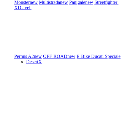
Monster
new
Multistrada
new
Panigale
new
Streetfighter
XDiavel
Permis A2
new
OFF-ROAD
new
E-Bike
Ducati Speciale
DesertX