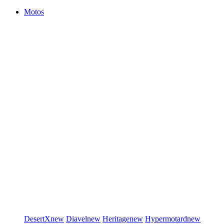
Motos
DesertX
new
Diavel
new
Heritage
new
Hypermotard
new