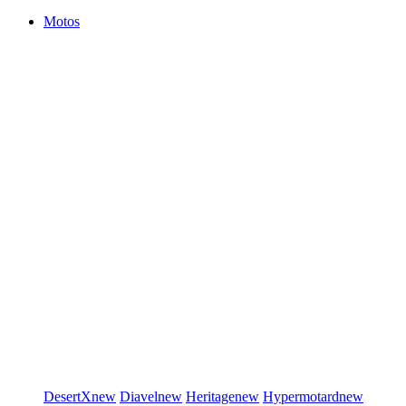
Motos
DesertX
new
Diavel
new
Heritage
new
Hypermotard
new