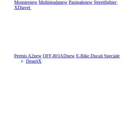
Monster
new
Multistrada
new
Panigale
new
Streetfighter
XDiavel
Permis A2
new
OFF-ROAD
new
E-Bike
Ducati Speciale
DesertX