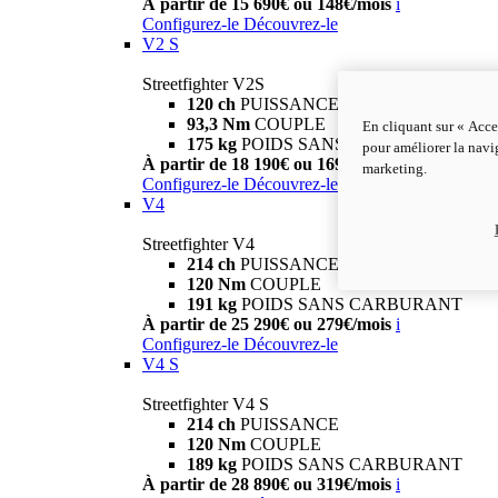
À partir de 15 690€ ou 148€/mois
i
Configurez-le
Découvrez-le
V2 S
Streetfighter V2S
120 ch
PUISSANCE
93,3 Nm
COUPLE
En cliquant sur « Acce
175 kg
POIDS SANS CARBURANT
pour améliorer la navig
À partir de 18 190€ ou 169€/mois
i
marketing.
Configurez-le
Découvrez-le
V4
Streetfighter V4
214 ch
PUISSANCE
120 Nm
COUPLE
191 kg
POIDS SANS CARBURANT
À partir de 25 290€ ou 279€/mois
i
Configurez-le
Découvrez-le
V4 S
Streetfighter V4 S
214 ch
PUISSANCE
120 Nm
COUPLE
189 kg
POIDS SANS CARBURANT
À partir de 28 890€ ou 319€/mois
i