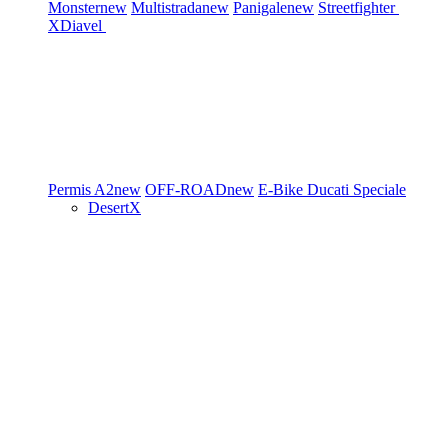
Monster
new
Multistrada
new
Panigale
new
Streetfighter
XDiavel
Permis A2
new
OFF-ROAD
new
E-Bike
Ducati Speciale
DesertX