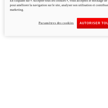
En cliquant sur « Accepter tous les cookies », vous acceptez le stockage de 
pour améliorer la navigation sur le site, analyser son utilisation et contribue
Hypermotard V2 SP 100
marketing.
120,4cv
Puissance
94 Nm
Couple
177 kg
Poids sans carburant
Paramètres des cookies
AUTORISER TO
Découvrez-le
Monster