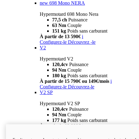
new
698 Mono NERA
Hypermotard 698 Mono Nera
77,5 ch
Puissance
63 Nm
Couple
151 kg
Poids sans carburant
À partir de 13 590€
i
Configurez-le
Découvrez -le
V2
Hypermotard V2
120,4cv
Puissance
94 Nm
Couple
180 kg
Poids sans carburant
À partir de 15 790€ ou 149€/mois
i
Configurez-le
Découvrez-le
V2 SP
Hypermotard V2 SP
120,4cv
Puissance
94 Nm
Couple
177 kg
Poids sans carburant
À partir de 19 990€
i
Configurez-le
Découvrez-le
new
V2 SP 100