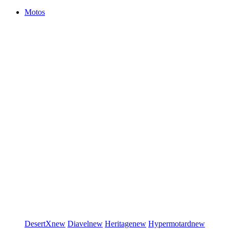
Motos
DesertX
new
Diavel
new
Heritage
new
Hypermotard
new