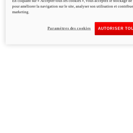
En cliquant sur « Accepter tous les cookies », vous acceptez le stockage de 
pour améliorer la navigation sur le site, analyser son utilisation et contribue
Hypermotard V2 SP 100
marketing.
120,4 ch
Puissance
94 Nm
Couple
177 kg
Poids sans carburant
Paramètres des cookies
AUTORISER TO
Découvrez-le
Monster