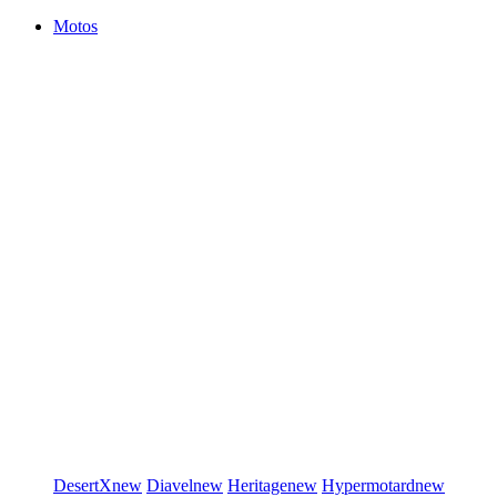
Motos
DesertX
new
Diavel
new
Heritage
new
Hypermotard
new