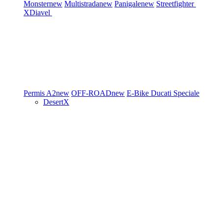
Monster
new
Multistrada
new
Panigale
new
Streetfighter
XDiavel
Permis A2
new
OFF-ROAD
new
E-Bike
Ducati Speciale
DesertX