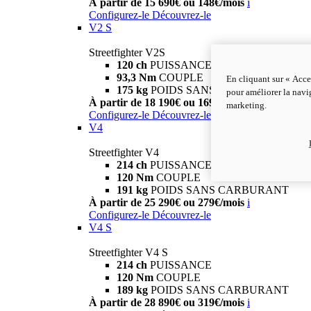
À partir de 15 690€ ou 148€/mois
i
Configurez-le
Découvrez-le
V2 S
Streetfighter V2S
120 ch
PUISSANCE
93,3 Nm
COUPLE
En cliquant sur « Acce
175 kg
POIDS SANS CARBURANT
pour améliorer la navig
À partir de 18 190€ ou 169€/mois
i
marketing.
Configurez-le
Découvrez-le
V4
Streetfighter V4
214 ch
PUISSANCE
120 Nm
COUPLE
191 kg
POIDS SANS CARBURANT
À partir de 25 290€ ou 279€/mois
i
Configurez-le
Découvrez-le
V4 S
Streetfighter V4 S
214 ch
PUISSANCE
120 Nm
COUPLE
189 kg
POIDS SANS CARBURANT
À partir de 28 890€ ou 319€/mois
i