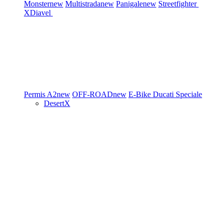
Monster
new
Multistrada
new
Panigale
new
Streetfighter
XDiavel
Permis A2
new
OFF-ROAD
new
E-Bike
Ducati Speciale
DesertX