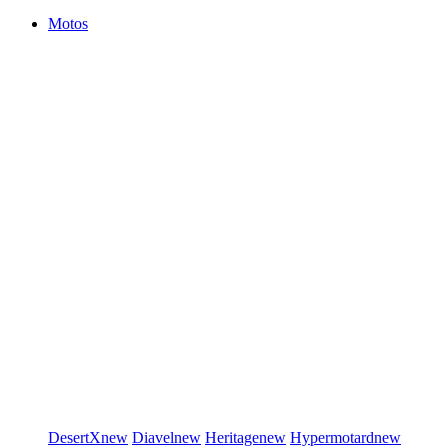
Motos
DesertX
new
Diavel
new
Heritage
new
Hypermotard
new