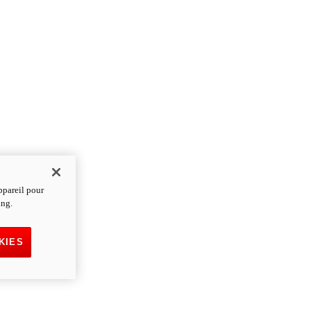
ppareil pour
ing.
KIES