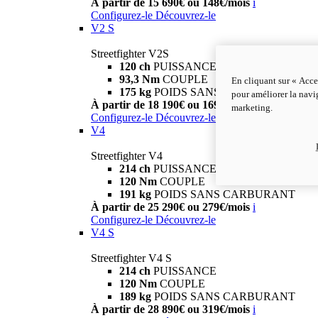
À partir de 15 690€ ou 148€/mois
i
Configurez-le
Découvrez-le
V2 S
Streetfighter V2S
120 ch
PUISSANCE
93,3 Nm
COUPLE
En cliquant sur « Acce
175 kg
POIDS SANS CARBURANT
pour améliorer la navig
À partir de 18 190€ ou 169€/mois
i
marketing.
Configurez-le
Découvrez-le
V4
Streetfighter V4
214 ch
PUISSANCE
120 Nm
COUPLE
191 kg
POIDS SANS CARBURANT
À partir de 25 290€ ou 279€/mois
i
Configurez-le
Découvrez-le
V4 S
Streetfighter V4 S
214 ch
PUISSANCE
120 Nm
COUPLE
189 kg
POIDS SANS CARBURANT
À partir de 28 890€ ou 319€/mois
i