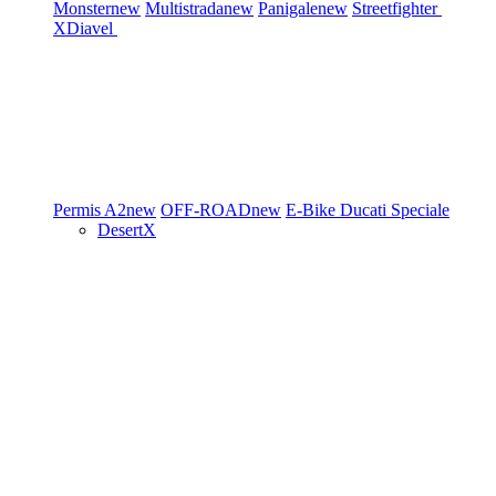
Monster
new
Multistrada
new
Panigale
new
Streetfighter
XDiavel
Permis A2
new
OFF-ROAD
new
E-Bike
Ducati Speciale
DesertX