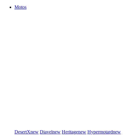
Motos
DesertX
new
Diavel
new
Heritage
new
Hypermotard
new