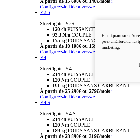
À partir de 15 690€ ou 148€/mois
i
Configurez-le
Découvrez-le
V2 S
Streetfighter V2S
120 ch
PUISSANCE
93,3 Nm
COUPLE
En cliquant sur « Acce
175 kg
POIDS SANS CARBURANT
pour améliorer la navig
À partir de 18 190€ ou 169€/mois
i
marketing.
Configurez-le
Découvrez-le
V4
Streetfighter V4
214 ch
PUISSANCE
120 Nm
COUPLE
191 kg
POIDS SANS CARBURANT
À partir de 25 290€ ou 279€/mois
i
Configurez-le
Découvrez-le
V4 S
Streetfighter V4 S
214 ch
PUISSANCE
120 Nm
COUPLE
189 kg
POIDS SANS CARBURANT
À partir de 28 890€ ou 319€/mois
i