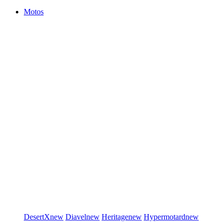
Motos
DesertX
new
Diavel
new
Heritage
new
Hypermotard
new