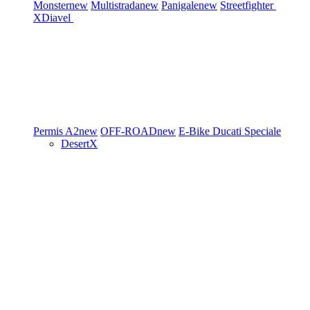
Monster
new
Multistrada
new
Panigale
new
Streetfighter
XDiavel
Permis A2
new
OFF-ROAD
new
E-Bike
Ducati Speciale
DesertX