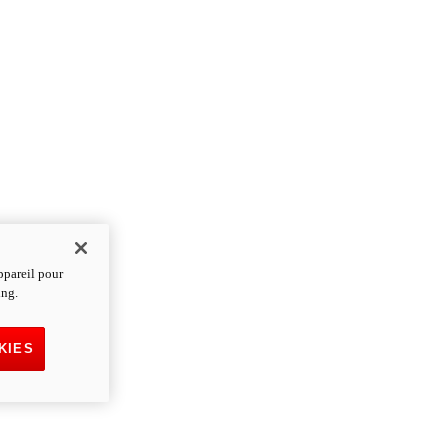
ppareil pour
ing.
KIES