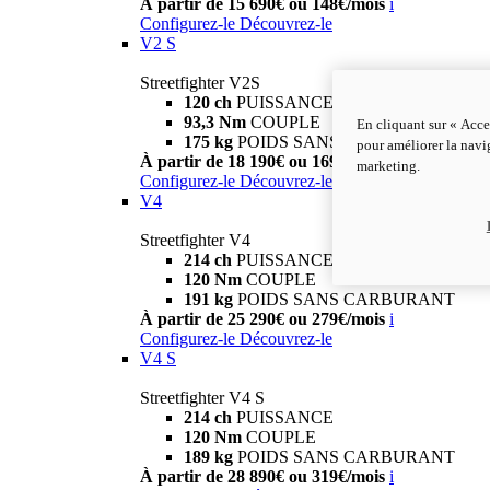
À partir de 15 690€ ou 148€/mois
i
Configurez-le
Découvrez-le
V2 S
Streetfighter V2S
120 ch
PUISSANCE
93,3 Nm
COUPLE
En cliquant sur « Acce
175 kg
POIDS SANS CARBURANT
pour améliorer la navig
À partir de 18 190€ ou 169€/mois
i
marketing.
Configurez-le
Découvrez-le
V4
Streetfighter V4
214 ch
PUISSANCE
120 Nm
COUPLE
191 kg
POIDS SANS CARBURANT
À partir de 25 290€ ou 279€/mois
i
Configurez-le
Découvrez-le
V4 S
Streetfighter V4 S
214 ch
PUISSANCE
120 Nm
COUPLE
189 kg
POIDS SANS CARBURANT
À partir de 28 890€ ou 319€/mois
i