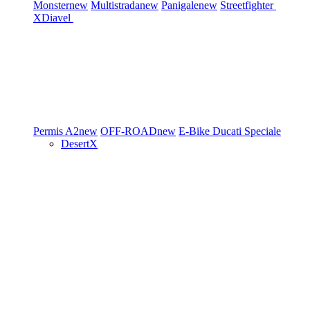
Monster
new
Multistrada
new
Panigale
new
Streetfighter
XDiavel
Permis A2
new
OFF-ROAD
new
E-Bike
Ducati Speciale
DesertX