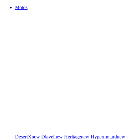
Motos
DesertX
new
Diavel
new
Heritage
new
Hypermotard
new