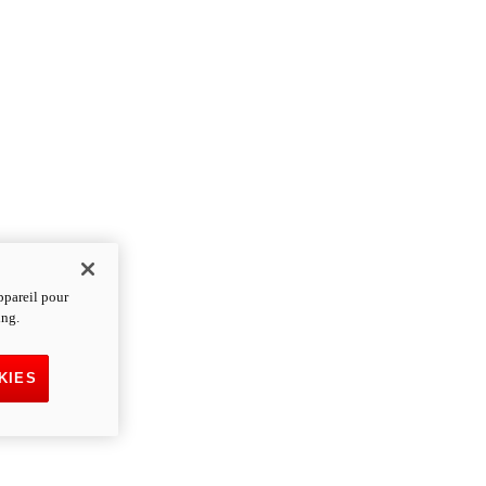
ppareil pour
ing.
KIES