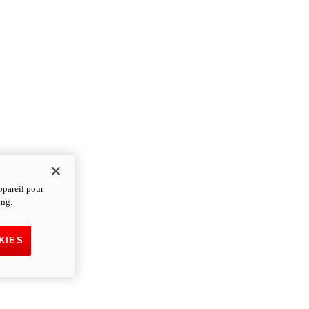
ppareil pour
ing.
KIES