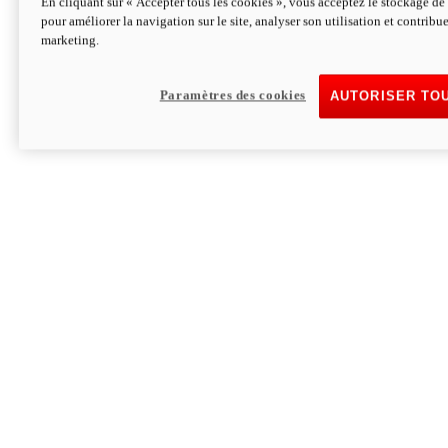
En cliquant sur « Accepter tous les cookies », vous acceptez le stockage de 
pour améliorer la navigation sur le site, analyser son utilisation et contribue
Hypermotard V2 SP 100
marketing.
120,4 ch
Puissance
94 Nm
Couple
177 kg
Poids sans carburant
Paramètres des cookies
AUTORISER TO
Découvrez-le
Monster