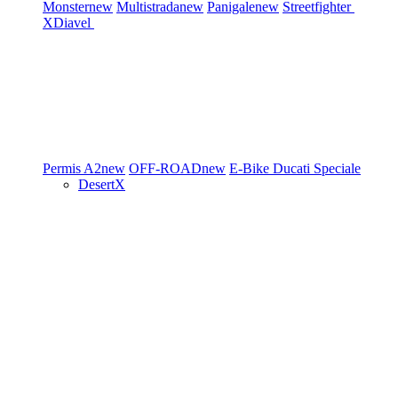
Monster
new
Multistrada
new
Panigale
new
Streetfighter
XDiavel
Permis A2
new
OFF-ROAD
new
E-Bike
Ducati Speciale
DesertX