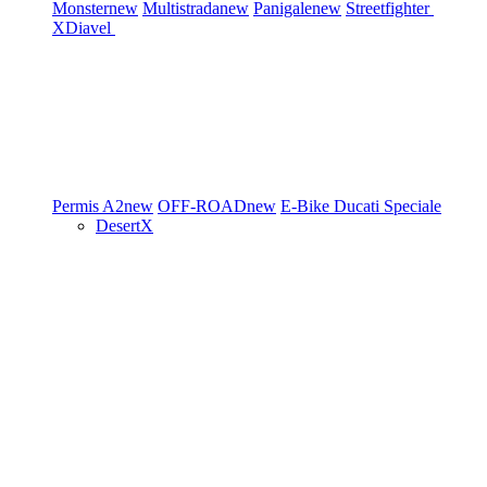
Monster
new
Multistrada
new
Panigale
new
Streetfighter
XDiavel
Permis A2
new
OFF-ROAD
new
E-Bike
Ducati Speciale
DesertX