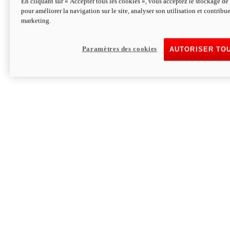
En cliquant sur « Accepter tous les cookies », vous acceptez le stockage de 
pour améliorer la navigation sur le site, analyser son utilisation et contribue
Hypermotard V2 SP 100
marketing.
120,4cv
Puissance
94 Nm
Couple
177 kg
Poids sans carburant
Paramètres des cookies
AUTORISER TO
Découvrez-le
Monster