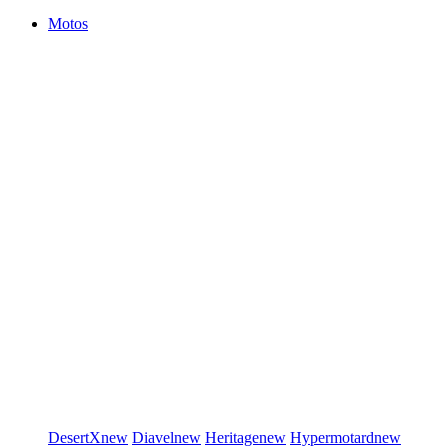
Motos
DesertX
new
Diavel
new
Heritage
new
Hypermotard
new