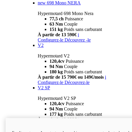
new
698 Mono NERA
Hypermotard 698 Mono Nera
77,5 ch
Puissance
63 Nm
Couple
151 kg
Poids sans carburant
À partir de 13 590€
i
Configurez-le
Découvrez -le
V2
Hypermotard V2
120,4cv
Puissance
94 Nm
Couple
180 kg
Poids sans carburant
À partir de 15 790€ ou 149€/mois
i
Configurez-le
Découvrez-le
V2 SP
Hypermotard V2 SP
120,4cv
Puissance
94 Nm
Couple
177 kg
Poids sans carburant
À partir de 19 990€
i
Configurez-le
Découvrez-le
new
V2 SP 100