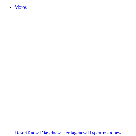
Motos
DesertX
new
Diavel
new
Heritage
new
Hypermotard
new