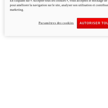
En cliquant sur « Accepter tous les cookies », vous acceptez le stockage de 
pour améliorer la navigation sur le site, analyser son utilisation et contribue
Hypermotard V2 SP 100
marketing.
120,4 ch
Puissance
94 Nm
Couple
177 kg
Poids sans carburant
Paramètres des cookies
AUTORISER TO
Découvrez-le
Monster