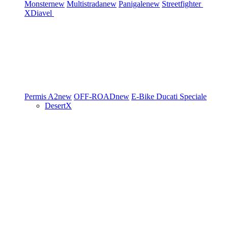
Monster
new
Multistrada
new
Panigale
new
Streetfighter
XDiavel
Permis A2
new
OFF-ROAD
new
E-Bike
Ducati Speciale
DesertX