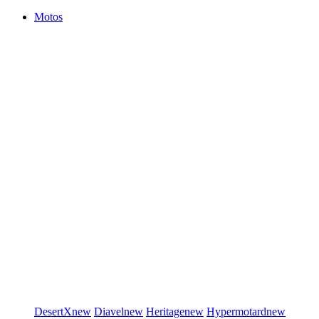
Motos
DesertX
new
Diavel
new
Heritage
new
Hypermotard
new