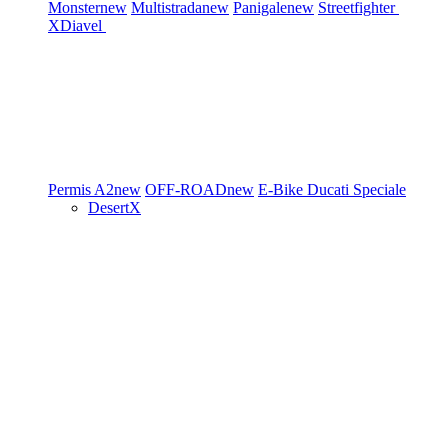
Monster
new
Multistrada
new
Panigale
new
Streetfighter
XDiavel
Permis A2
new
OFF-ROAD
new
E-Bike
Ducati Speciale
DesertX