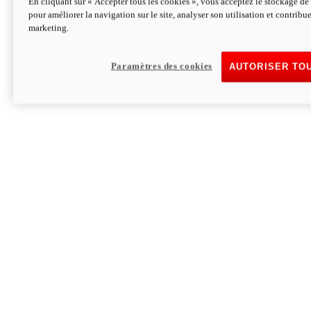
En cliquant sur « Accepter tous les cookies », vous acceptez le stockage de 
pour améliorer la navigation sur le site, analyser son utilisation et contribue
Hypermotard V2 SP 100
marketing.
120,4 ch
Puissance
94 Nm
Couple
177 kg
Poids sans carburant
Paramètres des cookies
AUTORISER TO
Découvrez-le
Monster