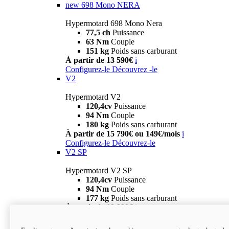
new
698 Mono NERA
Hypermotard 698 Mono Nera
77,5 ch
Puissance
63 Nm
Couple
151 kg
Poids sans carburant
À partir de 13 590€
i
Configurez-le
Découvrez -le
V2
Hypermotard V2
120,4cv
Puissance
94 Nm
Couple
180 kg
Poids sans carburant
À partir de 15 790€ ou 149€/mois
i
Configurez-le
Découvrez-le
V2 SP
Hypermotard V2 SP
120,4cv
Puissance
94 Nm
Couple
177 kg
Poids sans carburant
À partir de 19 990€
i
Configurez-le
Découvrez-le
new
V2 SP 100