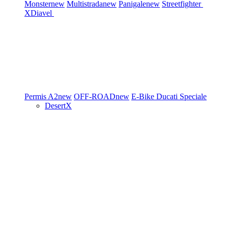
Monster
new
Multistrada
new
Panigale
new
Streetfighter
XDiavel
Permis A2
new
OFF-ROAD
new
E-Bike
Ducati Speciale
DesertX