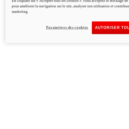
En cliquant sur « Accepter tous les cookies », vous acceptez le stockage de 
pour améliorer la navigation sur le site, analyser son utilisation et contribue
Hypermotard V2 SP 100
marketing.
120,4cv
Puissance
94 Nm
Couple
177 kg
Poids sans carburant
Paramètres des cookies
AUTORISER TO
Découvrez-le
Monster