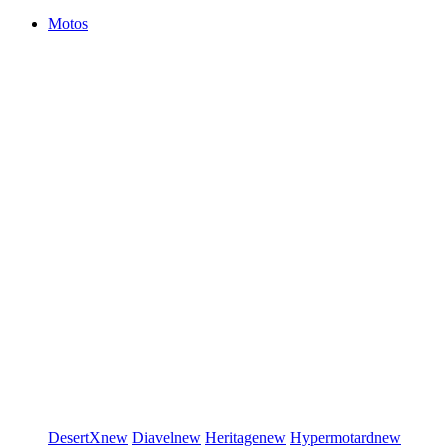
Motos
DesertX
new
Diavel
new
Heritage
new
Hypermotard
new