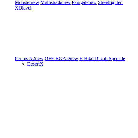
Monster
new
Multistrada
new
Panigale
new
Streetfighter
XDiavel
Permis A2
new
OFF-ROAD
new
E-Bike
Ducati Speciale
DesertX