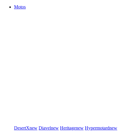
Motos
DesertX
new
Diavel
new
Heritage
new
Hypermotard
new