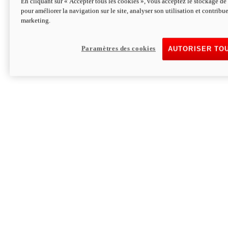
En cliquant sur « Accepter tous les cookies », vous acceptez le stockage de 
pour améliorer la navigation sur le site, analyser son utilisation et contribue
Hypermotard V2 SP 100
marketing.
120,4cv
Puissance
94 Nm
Couple
177 kg
Poids sans carburant
Paramètres des cookies
AUTORISER TO
Découvrez-le
Monster