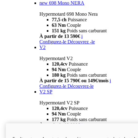
new
698 Mono NERA
Hypermotard 698 Mono Nera
77,5 ch
Puissance
63 Nm
Couple
151 kg
Poids sans carburant
À partir de 13 590€
i
Configurez-le
Découvrez -le
V2
Hypermotard V2
120,4cv
Puissance
94 Nm
Couple
180 kg
Poids sans carburant
À partir de 15 790€ ou 149€/mois
i
Configurez-le
Découvrez-le
V2 SP
Hypermotard V2 SP
120,4cv
Puissance
94 Nm
Couple
177 kg
Poids sans carburant
À partir de 19 990€
i
Configurez-le
Découvrez-le
new
V2 SP 100