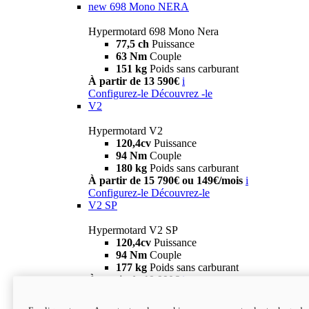
new
698 Mono NERA
Hypermotard 698 Mono Nera
77,5 ch
Puissance
63 Nm
Couple
151 kg
Poids sans carburant
À partir de 13 590€
i
Configurez-le
Découvrez -le
V2
Hypermotard V2
120,4cv
Puissance
94 Nm
Couple
180 kg
Poids sans carburant
À partir de 15 790€ ou 149€/mois
i
Configurez-le
Découvrez-le
V2 SP
Hypermotard V2 SP
120,4cv
Puissance
94 Nm
Couple
177 kg
Poids sans carburant
À partir de 19 990€
i
Configurez-le
Découvrez-le
new
V2 SP 100