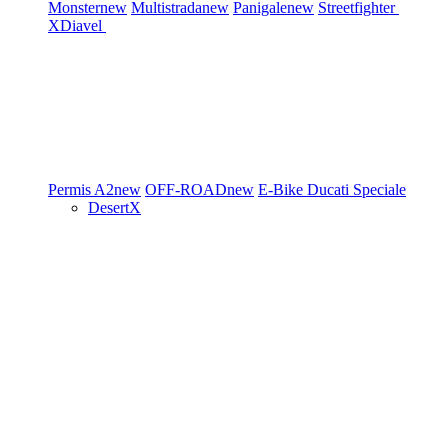
Monster
new
Multistrada
new
Panigale
new
Streetfighter
XDiavel
Permis A2
new
OFF-ROAD
new
E-Bike
Ducati Speciale
DesertX