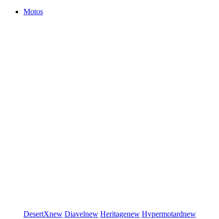
Motos
DesertX
new
Diavel
new
Heritage
new
Hypermotard
new