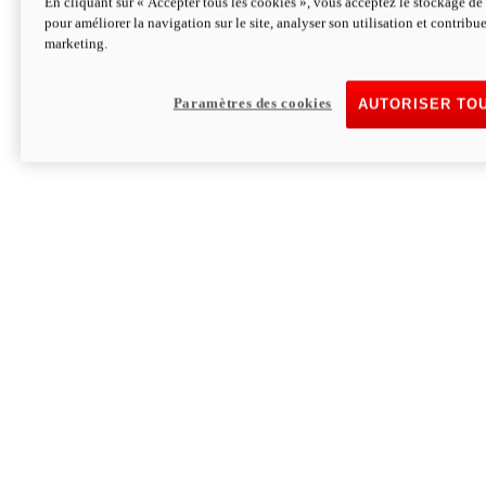
En cliquant sur « Accepter tous les cookies », vous acceptez le stockage de 
pour améliorer la navigation sur le site, analyser son utilisation et contribue
Hypermotard V2 SP 100
marketing.
120,4cv
Puissance
94 Nm
Couple
177 kg
Poids sans carburant
Paramètres des cookies
AUTORISER TO
Découvrez-le
Monster