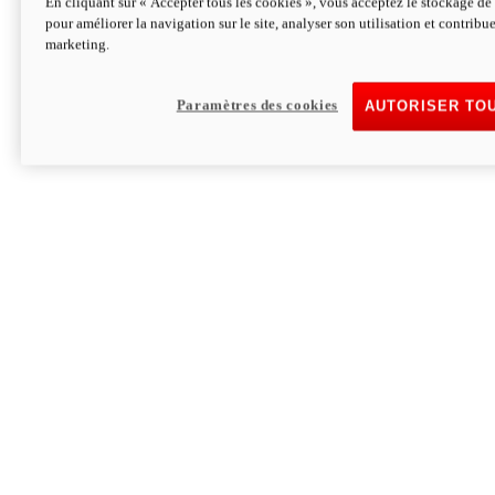
En cliquant sur « Accepter tous les cookies », vous acceptez le stockage de 
pour améliorer la navigation sur le site, analyser son utilisation et contribue
Hypermotard V2 SP 100
marketing.
120,4cv
Puissance
94 Nm
Couple
177 kg
Poids sans carburant
Paramètres des cookies
AUTORISER TO
Découvrez-le
Monster