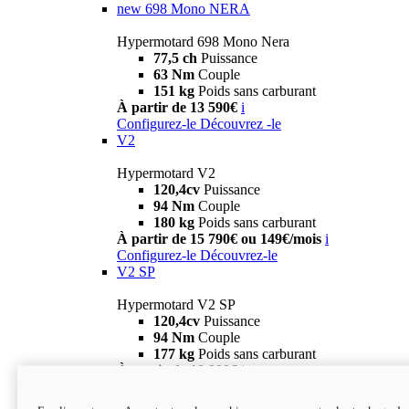
new
698 Mono NERA
Hypermotard 698 Mono Nera
77,5 ch
Puissance
63 Nm
Couple
151 kg
Poids sans carburant
À partir de 13 590€
i
Configurez-le
Découvrez -le
V2
Hypermotard V2
120,4cv
Puissance
94 Nm
Couple
180 kg
Poids sans carburant
À partir de 15 790€ ou 149€/mois
i
Configurez-le
Découvrez-le
V2 SP
Hypermotard V2 SP
120,4cv
Puissance
94 Nm
Couple
177 kg
Poids sans carburant
À partir de 19 990€
i
Configurez-le
Découvrez-le
new
V2 SP 100