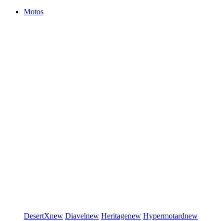
Motos
DesertX
new
Diavel
new
Heritage
new
Hypermotard
new