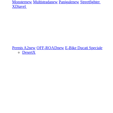
Monster
new
Multistrada
new
Panigale
new
Streetfighter
XDiavel
Permis A2
new
OFF-ROAD
new
E-Bike
Ducati Speciale
DesertX