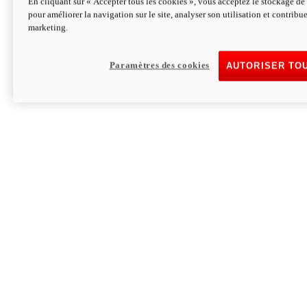
En cliquant sur « Accepter tous les cookies », vous acceptez le stockage de 
pour améliorer la navigation sur le site, analyser son utilisation et contribue
Hypermotard V2 SP 100
marketing.
120,4 ch
Puissance
94 Nm
Couple
177 kg
Poids sans carburant
Paramètres des cookies
AUTORISER TO
Découvrez-le
Monster