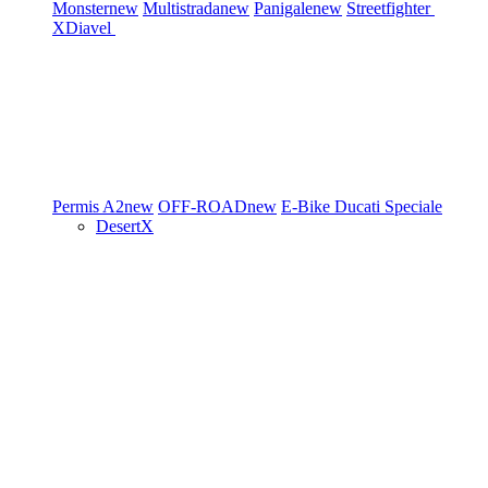
Monster
new
Multistrada
new
Panigale
new
Streetfighter
XDiavel
Permis A2
new
OFF-ROAD
new
E-Bike
Ducati Speciale
DesertX