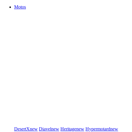
Motos
DesertX
new
Diavel
new
Heritage
new
Hypermotard
new