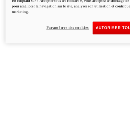
En cliquant sur « Accepter tous les cookies », vous acceptez le stockage de 
pour améliorer la navigation sur le site, analyser son utilisation et contribue
Hypermotard V2 SP 100
marketing.
120,4cv
Puissance
94 Nm
Couple
177 kg
Poids sans carburant
Paramètres des cookies
AUTORISER TO
Découvrez-le
Monster