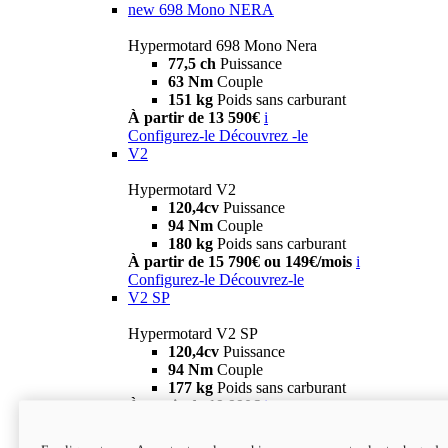
new
698 Mono NERA
Hypermotard 698 Mono Nera
77,5 ch
Puissance
63 Nm
Couple
151 kg
Poids sans carburant
À partir de 13 590€
i
Configurez-le
Découvrez -le
V2
Hypermotard V2
120,4cv
Puissance
94 Nm
Couple
180 kg
Poids sans carburant
À partir de 15 790€ ou 149€/mois
i
Configurez-le
Découvrez-le
V2 SP
Hypermotard V2 SP
120,4cv
Puissance
94 Nm
Couple
177 kg
Poids sans carburant
À partir de 19 990€
i
Configurez-le
Découvrez-le
new
V2 SP 100