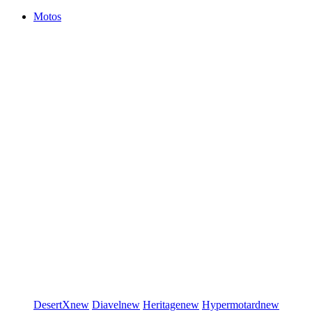
Motos
DesertX
new
Diavel
new
Heritage
new
Hypermotard
new