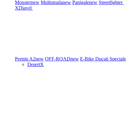
Monster
new
Multistrada
new
Panigale
new
Streetfighter
XDiavel
Permis A2
new
OFF-ROAD
new
E-Bike
Ducati Speciale
DesertX