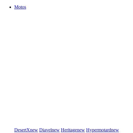
Motos
DesertX
new
Diavel
new
Heritage
new
Hypermotard
new