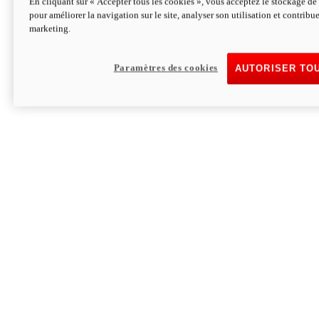
En cliquant sur « Accepter tous les cookies », vous acceptez le stockage de 
pour améliorer la navigation sur le site, analyser son utilisation et contribue
Hypermotard V2 SP 100
marketing.
120,4cv
Puissance
94 Nm
Couple
177 kg
Poids sans carburant
Paramètres des cookies
AUTORISER TO
Découvrez-le
Monster