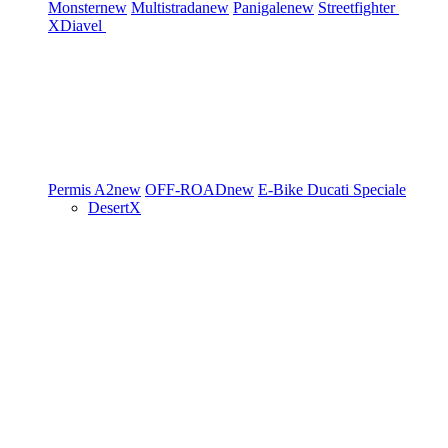
Monster
new
Multistrada
new
Panigale
new
Streetfighter
XDiavel
Permis A2
new
OFF-ROAD
new
E-Bike
Ducati Speciale
DesertX