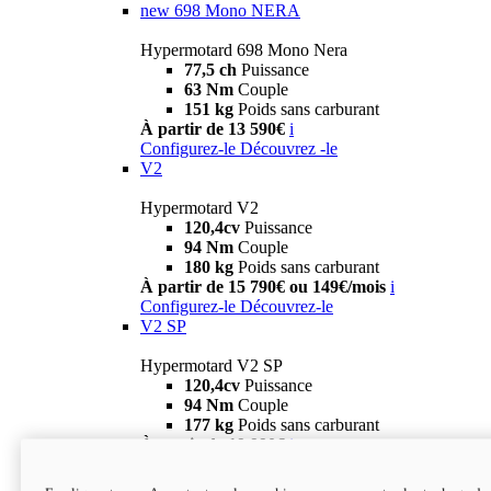
new
698 Mono NERA
Hypermotard 698 Mono Nera
77,5 ch
Puissance
63 Nm
Couple
151 kg
Poids sans carburant
À partir de 13 590€
i
Configurez-le
Découvrez -le
V2
Hypermotard V2
120,4cv
Puissance
94 Nm
Couple
180 kg
Poids sans carburant
À partir de 15 790€ ou 149€/mois
i
Configurez-le
Découvrez-le
V2 SP
Hypermotard V2 SP
120,4cv
Puissance
94 Nm
Couple
177 kg
Poids sans carburant
À partir de 19 990€
i
Configurez-le
Découvrez-le
new
V2 SP 100