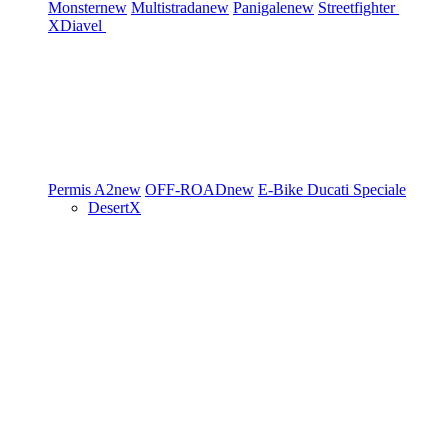
Monster
new
Multistrada
new
Panigale
new
Streetfighter
XDiavel
Permis A2
new
OFF-ROAD
new
E-Bike
Ducati Speciale
DesertX