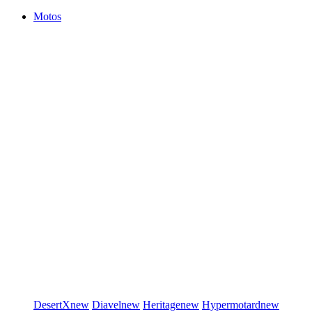
Motos
DesertX
new
Diavel
new
Heritage
new
Hypermotard
new