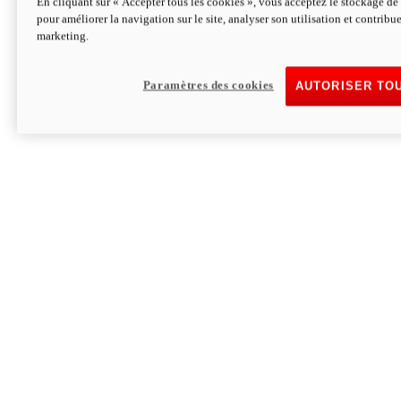
En cliquant sur « Accepter tous les cookies », vous acceptez le stockage de 
pour améliorer la navigation sur le site, analyser son utilisation et contribue
Hypermotard V2 SP 100
marketing.
120,4 ch
Puissance
94 Nm
Couple
177 kg
Poids sans carburant
Paramètres des cookies
AUTORISER TO
Découvrez-le
Monster