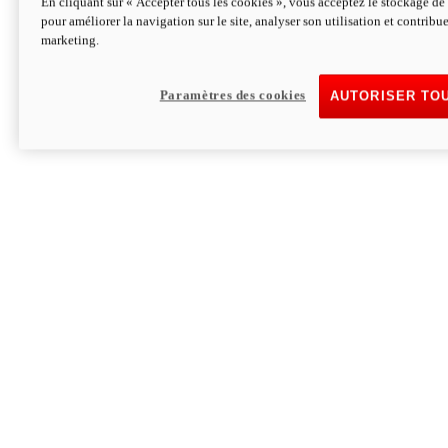
En cliquant sur « Accepter tous les cookies », vous acceptez le stockage de 
pour améliorer la navigation sur le site, analyser son utilisation et contribue
Hypermotard V2 SP 100
marketing.
120,4cv
Puissance
94 Nm
Couple
177 kg
Poids sans carburant
Paramètres des cookies
AUTORISER TO
Découvrez-le
Monster