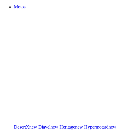
Motos
DesertX
new
Diavel
new
Heritage
new
Hypermotard
new