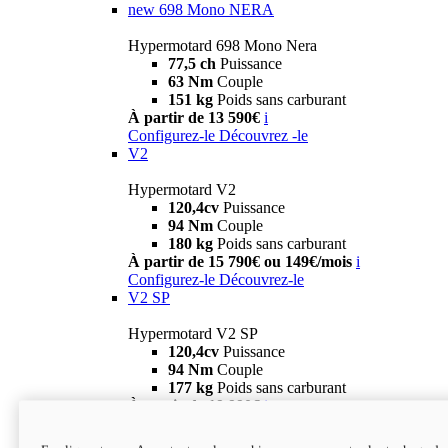
new
698 Mono NERA
Hypermotard 698 Mono Nera
77,5 ch
Puissance
63 Nm
Couple
151 kg
Poids sans carburant
À partir de 13 590€
i
Configurez-le
Découvrez -le
V2
Hypermotard V2
120,4cv
Puissance
94 Nm
Couple
180 kg
Poids sans carburant
À partir de 15 790€ ou 149€/mois
i
Configurez-le
Découvrez-le
V2 SP
Hypermotard V2 SP
120,4cv
Puissance
94 Nm
Couple
177 kg
Poids sans carburant
À partir de 19 990€
i
Configurez-le
Découvrez-le
new
V2 SP 100