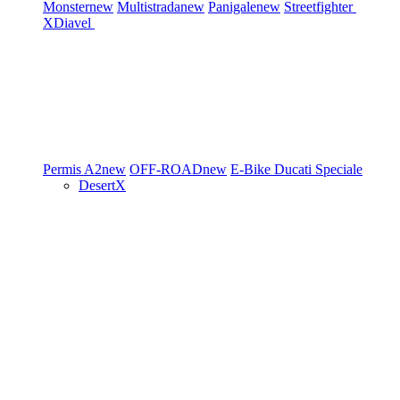
Monster
new
Multistrada
new
Panigale
new
Streetfighter
XDiavel
Permis A2
new
OFF-ROAD
new
E-Bike
Ducati Speciale
DesertX