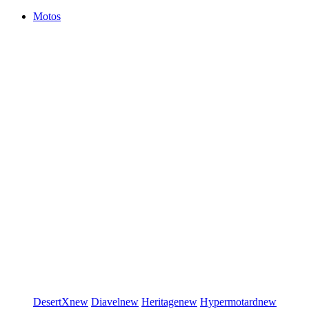
Motos
DesertX
new
Diavel
new
Heritage
new
Hypermotard
new