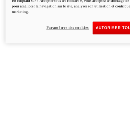
En cliquant sur « Accepter tous les cookies », vous acceptez le stockage de 
pour améliorer la navigation sur le site, analyser son utilisation et contribue
Hypermotard V2 SP 100
marketing.
120,4 ch
Puissance
94 Nm
Couple
177 kg
Poids sans carburant
Paramètres des cookies
AUTORISER TO
Découvrez-le
Monster