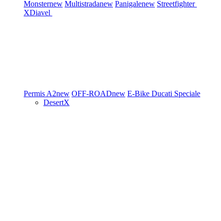
Monster
new
Multistrada
new
Panigale
new
Streetfighter
XDiavel
Permis A2
new
OFF-ROAD
new
E-Bike
Ducati Speciale
DesertX