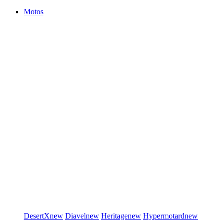
Motos
DesertX
new
Diavel
new
Heritage
new
Hypermotard
new