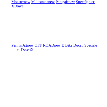
Monster
new
Multistrada
new
Panigale
new
Streetfighter
XDiavel
Permis A2
new
OFF-ROAD
new
E-Bike
Ducati Speciale
DesertX