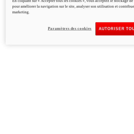
En cliquant sur « Accepter tous les cookies », vous acceptez le stockage de 
pour améliorer la navigation sur le site, analyser son utilisation et contribue
Hypermotard V2 SP 100
marketing.
120,4 ch
Puissance
94 Nm
Couple
177 kg
Poids sans carburant
Paramètres des cookies
AUTORISER TO
Découvrez-le
Monster