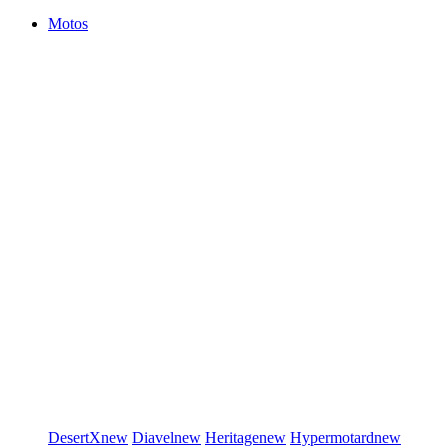
Motos
DesertX
new
Diavel
new
Heritage
new
Hypermotard
new