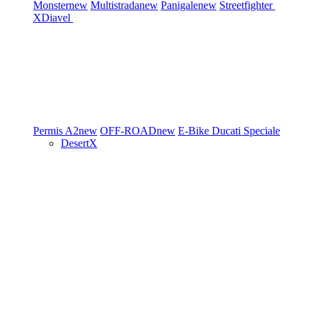
Monster
new
Multistrada
new
Panigale
new
Streetfighter
XDiavel
Permis A2
new
OFF-ROAD
new
E-Bike
Ducati Speciale
DesertX