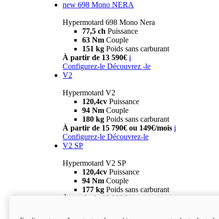
new
698 Mono NERA
Hypermotard 698 Mono Nera
77,5 ch
Puissance
63 Nm
Couple
151 kg
Poids sans carburant
À partir de 13 590€
i
Configurez-le
Découvrez -le
V2
Hypermotard V2
120,4cv
Puissance
94 Nm
Couple
180 kg
Poids sans carburant
À partir de 15 790€ ou 149€/mois
i
Configurez-le
Découvrez-le
V2 SP
Hypermotard V2 SP
120,4cv
Puissance
94 Nm
Couple
177 kg
Poids sans carburant
À partir de 19 990€
i
Configurez-le
Découvrez-le
new
V2 SP 100