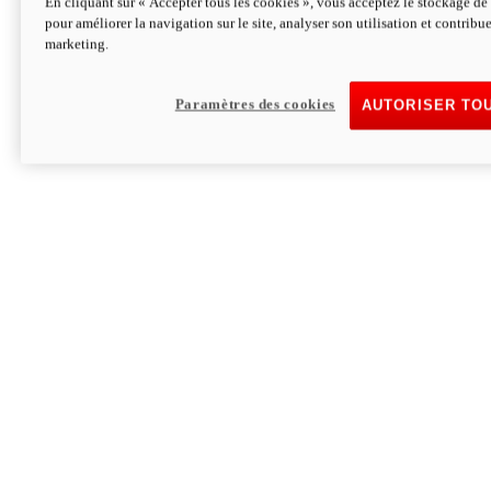
En cliquant sur « Accepter tous les cookies », vous acceptez le stockage de 
pour améliorer la navigation sur le site, analyser son utilisation et contribue
Hypermotard V2 SP 100
marketing.
120,4cv
Puissance
94 Nm
Couple
177 kg
Poids sans carburant
Paramètres des cookies
AUTORISER TO
Découvrez-le
Monster