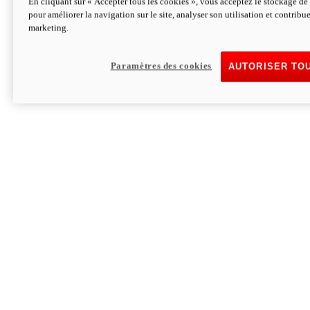
En cliquant sur « Accepter tous les cookies », vous acceptez le stockage de 
pour améliorer la navigation sur le site, analyser son utilisation et contribue
Hypermotard V2 SP 100
marketing.
120,4 ch
Puissance
94 Nm
Couple
177 kg
Poids sans carburant
Paramètres des cookies
AUTORISER TO
Découvrez-le
Monster