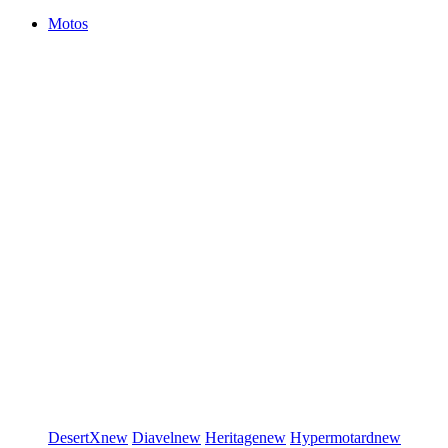
Motos
DesertX
new
Diavel
new
Heritage
new
Hypermotard
new