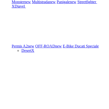
Monster
new
Multistrada
new
Panigale
new
Streetfighter
XDiavel
Permis A2
new
OFF-ROAD
new
E-Bike
Ducati Speciale
DesertX