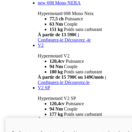
new
698 Mono NERA
Hypermotard 698 Mono Nera
77,5 ch
Puissance
63 Nm
Couple
151 kg
Poids sans carburant
À partir de 13 590€
i
Configurez-le
Découvrez -le
V2
Hypermotard V2
120,4cv
Puissance
94 Nm
Couple
180 kg
Poids sans carburant
À partir de 15 790€ ou 149€/mois
i
Configurez-le
Découvrez-le
V2 SP
Hypermotard V2 SP
120,4cv
Puissance
94 Nm
Couple
177 kg
Poids sans carburant
À partir de 19 990€
i
Configurez-le
Découvrez-le
new
V2 SP 100