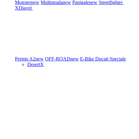
Monster
new
Multistrada
new
Panigale
new
Streetfighter
XDiavel
Permis A2
new
OFF-ROAD
new
E-Bike
Ducati Speciale
DesertX