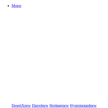
Motos
DesertX
new
Diavel
new
Heritage
new
Hypermotard
new