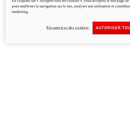
En cliquant sur « Accepter tous les cookies », vous acceptez le stockage de 
pour améliorer la navigation sur le site, analyser son utilisation et contribue
Hypermotard V2 SP 100
marketing.
120,4 ch
Puissance
94 Nm
Couple
177 kg
Poids sans carburant
Paramètres des cookies
AUTORISER TO
Découvrez-le
Monster