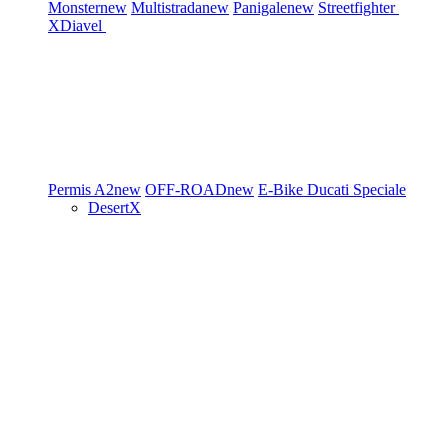
Monster
new
Multistrada
new
Panigale
new
Streetfighter
XDiavel
Permis A2
new
OFF-ROAD
new
E-Bike
Ducati Speciale
DesertX