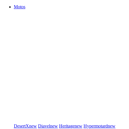
Motos
DesertX
new
Diavel
new
Heritage
new
Hypermotard
new