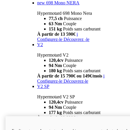
new
698 Mono NERA
Hypermotard 698 Mono Nera
77,5 ch
Puissance
63 Nm
Couple
151 kg
Poids sans carburant
À partir de 13 590€
i
Configurez-le
Découvrez -le
V2
Hypermotard V2
120,4cv
Puissance
94 Nm
Couple
180 kg
Poids sans carburant
À partir de 15 790€ ou 149€/mois
i
Configurez-le
Découvrez-le
V2 SP
Hypermotard V2 SP
120,4cv
Puissance
94 Nm
Couple
177 kg
Poids sans carburant
À partir de 19 990€
i
Configurez-le
Découvrez-le
new
V2 SP 100