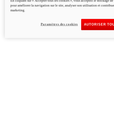
En cliquant sur « Accepter tous les cookies », vous acceptez le stockage de 
pour améliorer la navigation sur le site, analyser son utilisation et contribue
Hypermotard V2 SP 100
marketing.
120,4cv
Puissance
94 Nm
Couple
177 kg
Poids sans carburant
Paramètres des cookies
AUTORISER TO
Découvrez-le
Monster