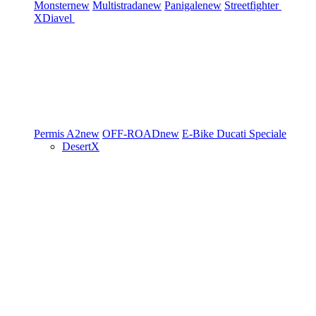
Monster
new
Multistrada
new
Panigale
new
Streetfighter
XDiavel
Permis A2
new
OFF-ROAD
new
E-Bike
Ducati Speciale
DesertX