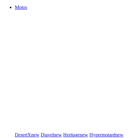
Motos
DesertX
new
Diavel
new
Heritage
new
Hypermotard
new