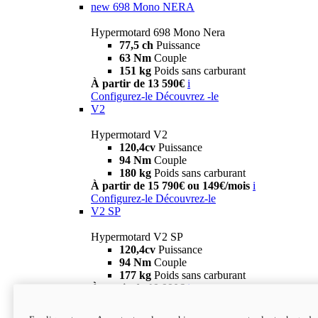
new
698 Mono NERA
Hypermotard 698 Mono Nera
77,5 ch
Puissance
63 Nm
Couple
151 kg
Poids sans carburant
À partir de 13 590€
i
Configurez-le
Découvrez -le
V2
Hypermotard V2
120,4cv
Puissance
94 Nm
Couple
180 kg
Poids sans carburant
À partir de 15 790€ ou 149€/mois
i
Configurez-le
Découvrez-le
V2 SP
Hypermotard V2 SP
120,4cv
Puissance
94 Nm
Couple
177 kg
Poids sans carburant
À partir de 19 990€
i
Configurez-le
Découvrez-le
new
V2 SP 100