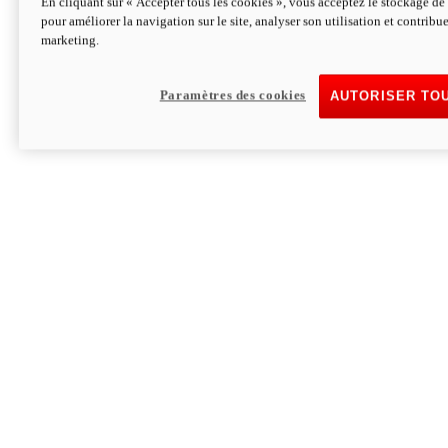
En cliquant sur « Accepter tous les cookies », vous acceptez le stockage de 
pour améliorer la navigation sur le site, analyser son utilisation et contribue
Hypermotard V2 SP 100
marketing.
120,4cv
Puissance
94 Nm
Couple
177 kg
Poids sans carburant
Paramètres des cookies
AUTORISER TO
Découvrez-le
Monster