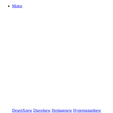
Motos
DesertX
new
Diavel
new
Heritage
new
Hypermotard
new