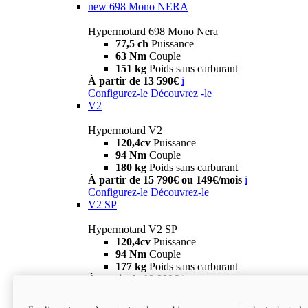
new
698 Mono NERA
Hypermotard 698 Mono Nera
77,5 ch
Puissance
63 Nm
Couple
151 kg
Poids sans carburant
À partir de 13 590€
i
Configurez-le
Découvrez -le
V2
Hypermotard V2
120,4cv
Puissance
94 Nm
Couple
180 kg
Poids sans carburant
À partir de 15 790€ ou 149€/mois
i
Configurez-le
Découvrez-le
V2 SP
Hypermotard V2 SP
120,4cv
Puissance
94 Nm
Couple
177 kg
Poids sans carburant
À partir de 19 990€
i
Configurez-le
Découvrez-le
new
V2 SP 100