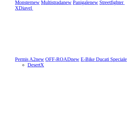
Monster
new
Multistrada
new
Panigale
new
Streetfighter
XDiavel
Permis A2
new
OFF-ROAD
new
E-Bike
Ducati Speciale
DesertX