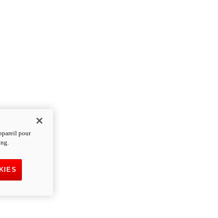
ppareil pour
ing.
KIES