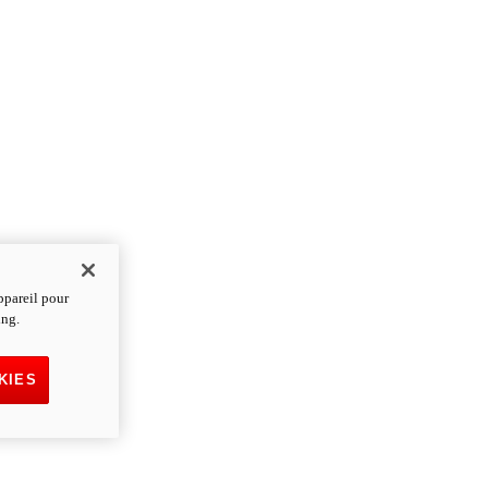
ppareil pour
ing.
KIES