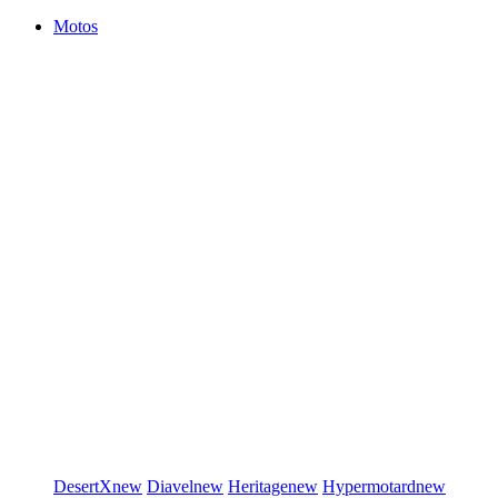
Motos
DesertX
new
Diavel
new
Heritage
new
Hypermotard
new