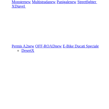
Monster
new
Multistrada
new
Panigale
new
Streetfighter
XDiavel
Permis A2
new
OFF-ROAD
new
E-Bike
Ducati Speciale
DesertX