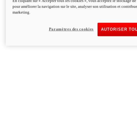
En cliquant sur « Accepter tous les cookies », vous acceptez le stockage de 
pour améliorer la navigation sur le site, analyser son utilisation et contribue
Hypermotard V2 SP 100
marketing.
120,4 ch
Puissance
94 Nm
Couple
177 kg
Poids sans carburant
Paramètres des cookies
AUTORISER TO
Découvrez-le
Monster