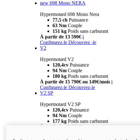
new
698 Mono NERA
Hypermotard 698 Mono Nera
77,5 ch
Puissance
63 Nm
Couple
151 kg
Poids sans carburant
À partir de 13 590€
i
Configurez-le
Découvrez -le
V2
Hypermotard V2
120,4cv
Puissance
94 Nm
Couple
180 kg
Poids sans carburant
À partir de 15 790€ ou 149€/mois
i
Configurez-le
Découvrez-le
V2 SP
Hypermotard V2 SP
120,4cv
Puissance
94 Nm
Couple
177 kg
Poids sans carburant
À partir de 19 990€
i
Configurez-le
Découvrez-le
new
V2 SP 100