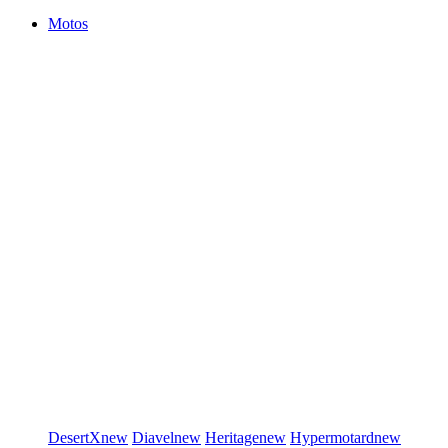
Motos
DesertX
new
Diavel
new
Heritage
new
Hypermotard
new