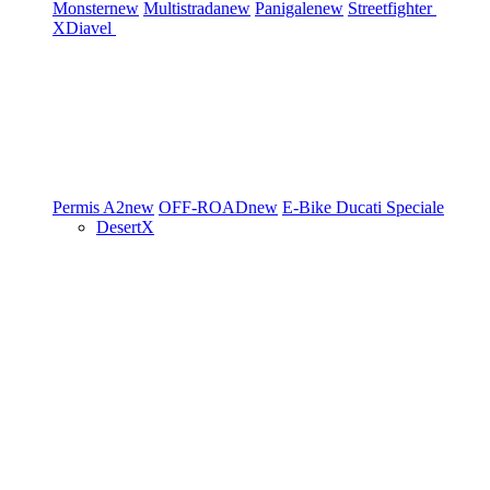
Monster
new
Multistrada
new
Panigale
new
Streetfighter
XDiavel
Permis A2
new
OFF-ROAD
new
E-Bike
Ducati Speciale
DesertX