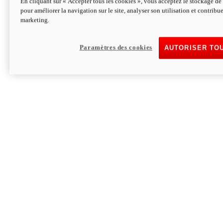
En cliquant sur « Accepter tous les cookies », vous acceptez le stockage de 
pour améliorer la navigation sur le site, analyser son utilisation et contribue
Hypermotard V2 SP 100
marketing.
120,4cv
Puissance
94 Nm
Couple
177 kg
Poids sans carburant
Paramètres des cookies
AUTORISER TO
Découvrez-le
Monster