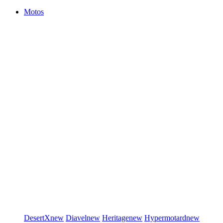
Motos
DesertX
new
Diavel
new
Heritage
new
Hypermotard
new