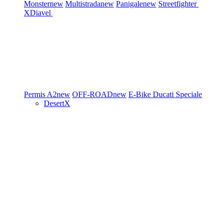
Monster
new
Multistrada
new
Panigale
new
Streetfighter
XDiavel
Permis A2
new
OFF-ROAD
new
E-Bike
Ducati Speciale
DesertX