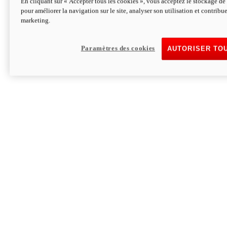
En cliquant sur « Accepter tous les cookies », vous acceptez le stockage de 
pour améliorer la navigation sur le site, analyser son utilisation et contribue
Hypermotard V2 SP 100
marketing.
120,4cv
Puissance
94 Nm
Couple
177 kg
Poids sans carburant
Paramètres des cookies
AUTORISER TO
Découvrez-le
Monster