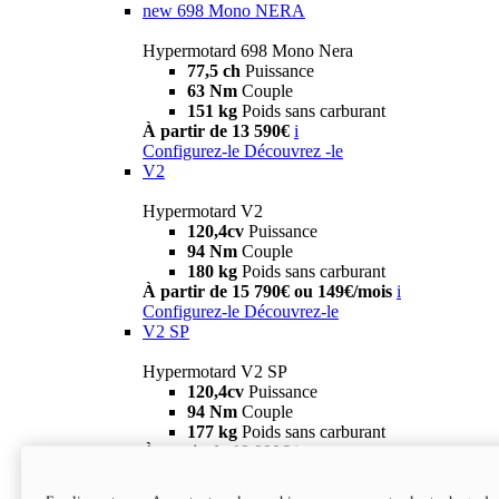
new
698 Mono NERA
Hypermotard 698 Mono Nera
77,5 ch
Puissance
63 Nm
Couple
151 kg
Poids sans carburant
À partir de 13 590€
i
Configurez-le
Découvrez -le
V2
Hypermotard V2
120,4cv
Puissance
94 Nm
Couple
180 kg
Poids sans carburant
À partir de 15 790€ ou 149€/mois
i
Configurez-le
Découvrez-le
V2 SP
Hypermotard V2 SP
120,4cv
Puissance
94 Nm
Couple
177 kg
Poids sans carburant
À partir de 19 990€
i
Configurez-le
Découvrez-le
new
V2 SP 100