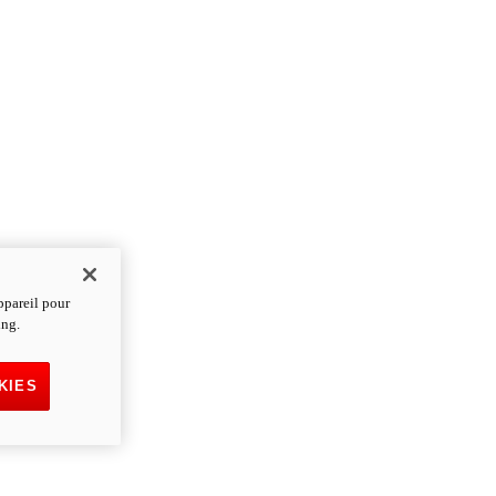
ppareil pour
ing.
KIES