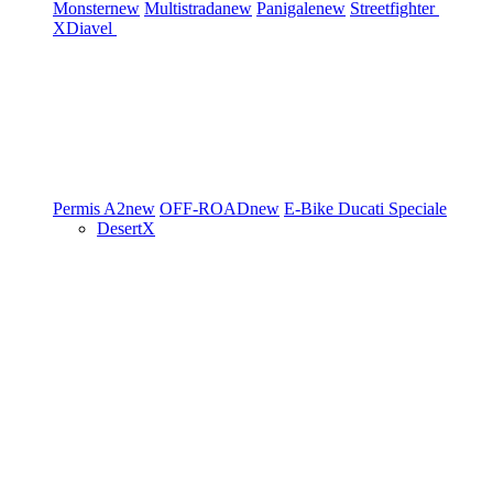
Monster
new
Multistrada
new
Panigale
new
Streetfighter
XDiavel
Permis A2
new
OFF-ROAD
new
E-Bike
Ducati Speciale
DesertX