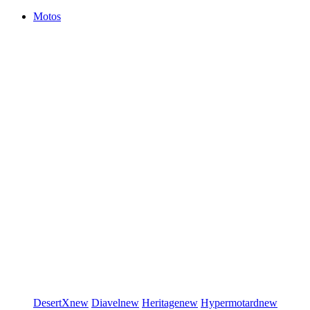
Motos
DesertX
new
Diavel
new
Heritage
new
Hypermotard
new