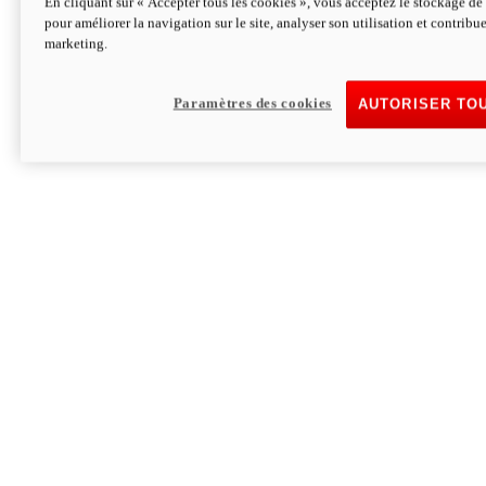
En cliquant sur « Accepter tous les cookies », vous acceptez le stockage de 
pour améliorer la navigation sur le site, analyser son utilisation et contribue
Hypermotard V2 SP 100
marketing.
120,4 ch
Puissance
94 Nm
Couple
177 kg
Poids sans carburant
Paramètres des cookies
AUTORISER TO
Découvrez-le
Monster